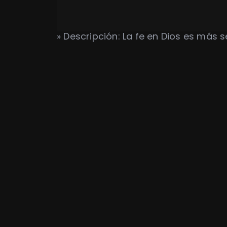
» Descripción: La fe en Dios es más
El remedio para la culpa –